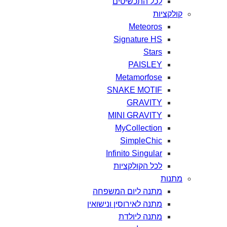
לכל
התכשיטים
קולקציות
Meteoros
Signature HS
Stars
PAISLEY
Metamorfose
SNAKE MOTIF
GRAVITY
MINI GRAVITY
MyCollection
SimpleChic
Infinito Singular
לכל
הקולקציות
מתנות
מתנה
ליום
המשפחה
מתנה
לאירוסין
ונישואין
מתנה
ליולדת