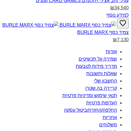
עגילי זהב אצילי ויהלומים CARD GAMES קטנים‎
₪34,540
למידע נוסף
צמיד כסף BURLE MARX‎
₪7,130
אודות
שמירה על תכשיטים
מדריך מידות לטבעות
שאלות ותשובות
החשבון שלי
קריירה בה.שטרן
תנאי שימוש ומדיניות פרטיות
העדפות פרטיות
החלפה/החזרה/ביטול עסקה
אחריות
משלוחים