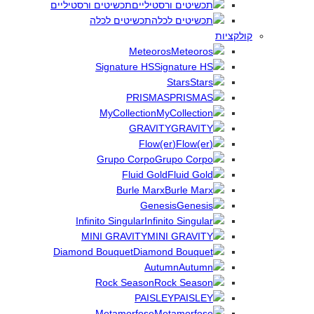
תכשיטים ורסטיליים
תכשיטים לכלה
קולקציות
Meteoros
Signature HS
Stars
PRISMAS
MyCollection
GRAVITY
(Flow(er
Grupo Corpo
Fluid Gold
Burle Marx
Genesis
Infinito Singular
MINI GRAVITY
Diamond Bouquet
Autumn
Rock Season
PAISLEY
Metamorfose