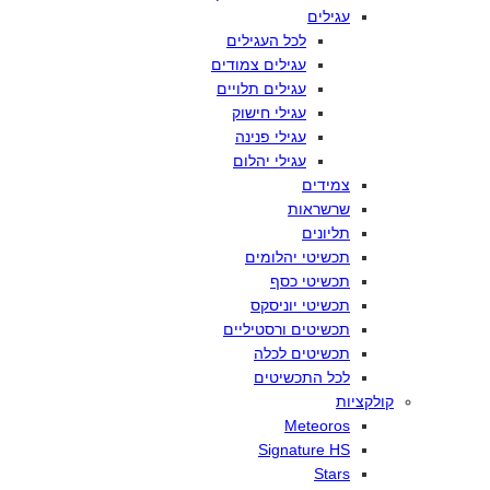
עגילים
לכל
העגילים
עגילים
צמודים
עגילים
תלויים
עגילי
חישוק
עגילי
פנינה
עגילי
יהלום
צמידים
שרשראות
תליונים
תכשיטי
יהלומים
תכשיטי
כסף
תכשיטי
יוניסקס
תכשיטים
ורסטיליים
תכשיטים
לכלה
לכל
התכשיטים
קולקציות
Meteoros
Signature HS
Stars