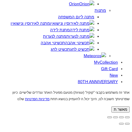
Orion
מתנות
מתנה ליום המשפחה
מתנה לאירוסין ונישואין
מתנת לידה
מתנה לנערות
תכשיטי אהבה
תכשיט לחג
MyCollection
Gift Card
New
80TH ANNIVERSARY
אתר זה משתמש בקבצי "קוקיז" (עוגיות) מטעם מפעיל האתר וצדדים שלישיים. כיוון
שפרטיותך חשובה לנו, הינך יכול.ה להעמיק בנושא תחת
מדיניות הפרטיות
שלנו
מאשר.ת