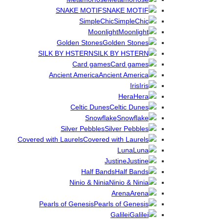
SNAKE MOTIF
SimpleChic
Moonlight
Golden Stones
SILK BY HSTERN
Card games
Ancient America
Iris
Hera
Celtic Dunes
Snowflake
Silver Pebbles
Covered with Laurels
Luna
Justine
Half Bands
Ninio & Ninia
Arena
Pearls of Genesis
Galilei