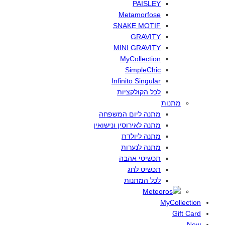
PAISLEY
Metamorfose
SNAKE MOTIF
GRAVITY
MINI GRAVITY
MyCollection
SimpleChic
Infinito Singular
לכל
הקולקציות
מתנות
מתנה
ליום
המשפחה
מתנה
לאירוסין
ונישואין
מתנה
ליולדת
מתנה
לנערות
תכשיטי
אהבה
תכשיט
לחג
לכל
המתנות
MyCollection
Gift Card
New