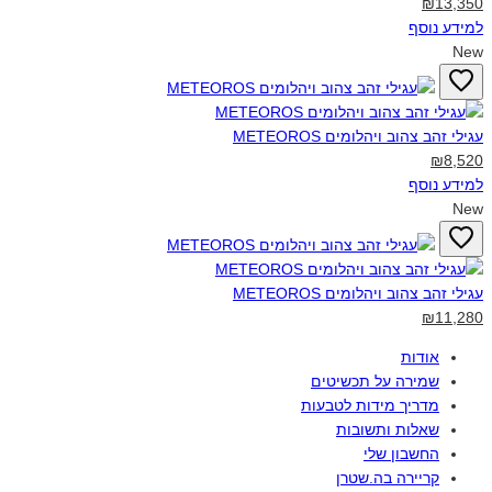
₪13,350
למידע נוסף
New
עגילי זהב צהוב ויהלומים METEOROS‎
₪8,520
למידע נוסף
New
עגילי זהב צהוב ויהלומים METEOROS‎
₪11,280
אודות
שמירה על תכשיטים
מדריך מידות לטבעות
שאלות ותשובות
החשבון שלי
קריירה בה.שטרן