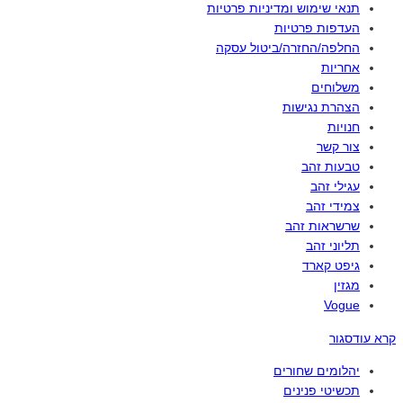
תנאי שימוש ומדיניות פרטיות
העדפות פרטיות
החלפה/החזרה/ביטול עסקה
אחריות
משלוחים
הצהרת נגישות
חנויות
צור קשר
טבעות זהב
עגילי זהב
צמידי זהב
שרשראות זהב
תליוני זהב
גיפט קארד
מגזין
Vogue
קרא עוד
סגור
יהלומים שחורים
תכשיטי פנינים