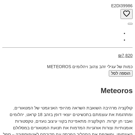
E2DI39986
₪7,820
כמות של עגילי זהב צהוב ויהלומים METEOROS
הוספה לסל
Meteoros
קולקציה מרהיבה השואבת השראה מהיופי האניגמטי של המטאורים,
ומתרגמת את עוצמתם בתכשיטים יוצאי דופן בזהב 18 קראט, יהלומים
ואבני חן יקרות. הקולקציה מתאפיינת בקווי עיצוב נועזים, טקסטורות
אומנותיות וצורות אורגניות המדמות את תנועת המטאורים במסלולם
האינסופי, ומשקפת את התהליך המרתק עם חדירתם לאטמוספירה – סמל