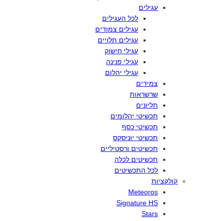
עגילים
לכל
העגילים
עגילים
צמודים
עגילים
תלויים
עגילי
חישוק
עגילי
פנינה
עגילי
יהלום
צמידים
שרשראות
תליונים
תכשיטי
יהלומים
תכשיטי
כסף
תכשיטי
יוניסקס
תכשיטים
ורסטיליים
תכשיטים
לכלה
לכל
התכשיטים
קולקציות
Meteoros
Signature HS
Stars