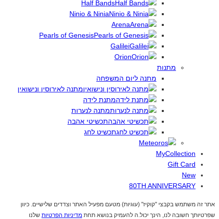
Half Bands
Ninio & Ninia
Arena
Pearls of Genesis
Galilei
Orion
מתנות
מתנה ליום המשפחה
מתנה לאירוסין ונישואין
מתנת לידה
מתנה לנערות
תכשיטי אהבה
תכשיט לחג
MyCollection
Gift Card
New
80TH ANNIVERSARY
אתר זה משתמש בקבצי "קוקיז" (עוגיות) מטעם מפעיל האתר וצדדים שלישיים. כיוון
שפרטיותך חשובה לנו, הינך יכול.ה להעמיק בנושא תחת
מדיניות הפרטיות
שלנו