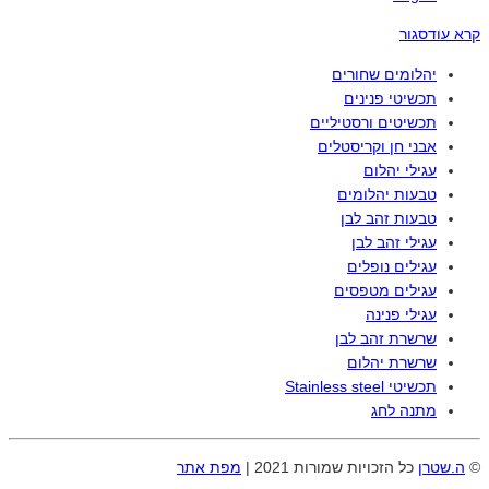
קרא עוד
סגור
יהלומים שחורים
תכשיטי פנינים
תכשיטים ורסטיליים
אבני חן וקריסטלים
עגילי יהלום
טבעות יהלומים
טבעות זהב לבן
עגילי זהב לבן
עגילים נופלים
עגילים מטפסים
עגילי פנינה
שרשרת זהב לבן
שרשרת יהלום
תכשיטי Stainless steel
מתנה לחג
©
ה.שטרן
כל הזכויות שמורות 2021 |
מפת אתר