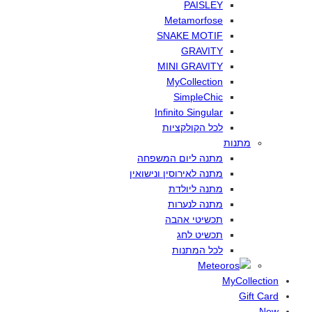
PAISLEY
Metamorfose
SNAKE MOTIF
GRAVITY
MINI GRAVITY
MyCollection
SimpleChic
Infinito Singular
לכל
הקולקציות
מתנות
מתנה
ליום
המשפחה
מתנה
לאירוסין
ונישואין
מתנה
ליולדת
מתנה
לנערות
תכשיטי
אהבה
תכשיט
לחג
לכל
המתנות
MyCollection
Gift Card
New