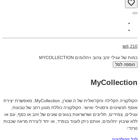
₪6,210
כמות של עגילי זהב צהוב ויהלומים MYCOLLECTION
הוספה לסל
MyCollection
הקולקציה הקלילה והקז'ואלית של ה.שטרן, MyCollection, מאפשרת יצירת
אוסף תכשיטים ורסטילי ואישי. הקולקציה כוללת מגוון רחב של טבעות,
עגילים, צמידים, תליונים ושרשראות בגוונים שונים של זהב או כסף, עם או
ללא שיבוץ יהלומים, אותם ניתן לענוד בנפרד, או יחד ליצירת מראה שכבות
טרנדי.
לכל הקולקציה