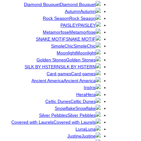
Diamond Bouquet
Autumn
Rock Season
PAISLEY
Metamorfose
SNAKE MOTIF
SimpleChic
Moonlight
Golden Stones
SILK BY HSTERN
Card games
Ancient America
Iris
Hera
Celtic Dunes
Snowflake
Silver Pebbles
Covered with Laurels
Luna
Justine