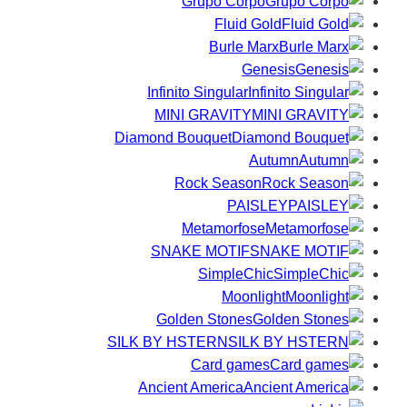
Grupo Corpo
Fluid Gold
Burle Marx
Genesis
Infinito Singular
MINI GRAVITY
Diamond Bouquet
Autumn
Rock Season
PAISLEY
Metamorfose
SNAKE MOTIF
SimpleChic
Moonlight
Golden Stones
SILK BY HSTERN
Card games
Ancient America