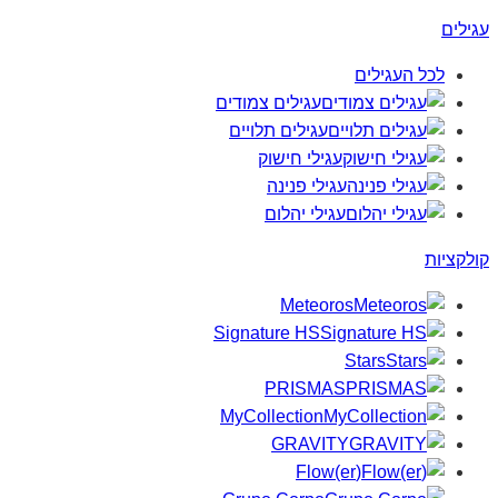
עגילים
לכל העגילים
עגילים צמודים
עגילים תלויים
עגילי חישוק
עגילי פנינה
עגילי יהלום
קולקציות
Meteoros
Signature HS
Stars
PRISMAS
MyCollection
GRAVITY
(Flow(er