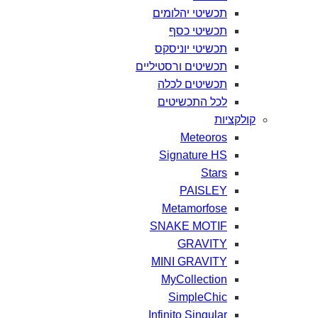
תכשיטי
יהלומים
תכשיטי
כסף
תכשיטי
יוניסקס
תכשיטים
ורסטיליים
תכשיטים
לכלה
לכל
התכשיטים
קולקציות
Meteoros
Signature HS
Stars
PAISLEY
Metamorfose
SNAKE MOTIF
GRAVITY
MINI GRAVITY
MyCollection
SimpleChic
Infinito Singular