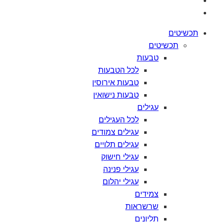
תכשיטים
תכשיטים
טבעות
לכל
הטבעות
טבעות
אירוסין
טבעות
נישואין
עגילים
לכל
העגילים
עגילים
צמודים
עגילים
תלויים
עגילי
חישוק
עגילי
פנינה
עגילי
יהלום
צמידים
שרשראות
תליונים