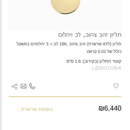
תליון זהב צהוב, לב ויהלום
תליון (ללא שרשרת) זהב צהוב ,18K לב ו- 3 יהלומים במשקל
כולל של 0.02 קראט
קוטר התליון (בקירוב): 1.6 ס"מ
L2DI01054
₪6,440
הוספת שרשרת