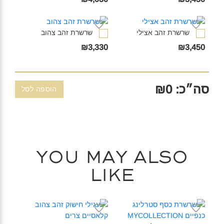
שרשרת זהב אצילי‎
שרשרת זהב צהוב‎
₪3,330
₪3,450
סה״כ: ₪
0
הוספה לסל
You may also
like