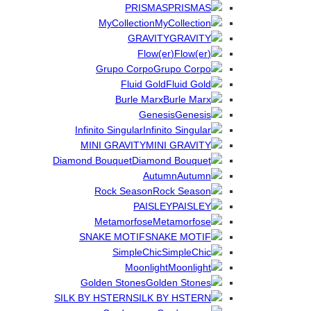
PRISMAS
MyCollection
GRAVITY
(Flow(er
Grupo Corpo
Fluid Gold
Burle Marx
Genesis
Infinito Singular
MINI GRAVITY
Diamond Bouquet
Autumn
Rock Season
PAISLEY
Metamorfose
SNAKE MOTIF
SimpleChic
Moonlight
Golden Stones
SILK BY HSTERN