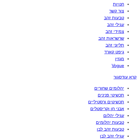
חנויות
צור קשר
טבעות זהב
עגילי זהב
צמידי זהב
שרשראות זהב
תליוני זהב
גיפט קארד
מגזין
Vogue
קרא עוד
סגור
יהלומים שחורים
תכשיטי פנינים
תכשיטים ורסטיליים
אבני חן וקריסטלים
עגילי יהלום
טבעות יהלומים
טבעות זהב לבן
עגילי זהב לבן