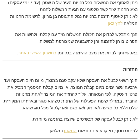
ניתן לאסוף את המשלוח בכל חנויות העיר של ה.שטרן (עד 7 ימי עסקים).
נציג החנות יצור קשר טלפוני עם הגעת המשלוח לחנות.
לא ניתן לאסוף הזמנה בחנויות נמל התעופה בן גוריון. לרשימת החנויות
המלאה
לחץ כאן
הנך מתבקש לבדוק את תכולת המשלוח מיד עם קבלתו ולהשוות את
הפריטים הן להזמנה והן לחשבונית שמצורפת למשלוח.
באפשרותך לבדוק את מצב ההזמנה בכל זמן
בחשבון האישי באתר
.
החזרות
הינך רשאי לבטל את העסקה שלא עקב פגם במוצר, מיום חיוב העסקה ועד
ארבעה עשר ימים מיום קבלת המוצר, או מיום קבלת המסמך המכיל את
פרטי העסקה, לפי המאוחר. עליך להחזיר את המוצר לאחת מחנויות
החברה, במהלך שעות הפעילות של החנות כשהוא סגור ובאריזתו המקורית,
שלם וללא כל פגיעה ו/או נזק ו/או פגם ו/או קלקול מכל סוג שהוא.
לא ניתן לבטל עסקה של תכשיטים שיוצרו בהזמנה מיוחדת.
לפירוט נוסף, נא קרא את הוראות
התקנון
במלואן.