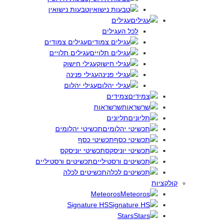
טבעות נישואין
עגילים
לכל העגילים
עגילים צמודים
עגילים תלויים
עגילי חישוק
עגילי פנינה
עגילי יהלום
צמידים
שרשראות
תליונים
תכשיטי יהלומים
תכשיטי כסף
תכשיטי יוניסקס
תכשיטים ורסטיליים
תכשיטים לכלה
קולקציות
Meteoros
Signature HS
Stars