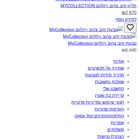
תליון זהב צהוב ויהלום MYCOLLECTION‎
₪2,870
למידע נוסף
טבעת זהב צהוב ויהלום MyCollection‎
₪6,440
אודות
שמירה על תכשיטים
מדריך מידות לטבעות
שאלות ותשובות
החשבון שלי
קריירה בה.שטרן
תנאי שימוש ומדיניות פרטיות
העדפות פרטיות
החלפה/החזרה/ביטול עסקה
אחריות
משלוחים
הצהרת נגישות