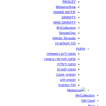
PAISLEY
Metamorfose
SNAKE MOTIF
GRAVITY
MINI GRAVITY
MyCollection
SimpleChic
Infinito Singular
לכל
הקולקציות
מתנות
מתנה
ליום
המשפחה
מתנה
לאירוסין
ונישואין
מתנה
ליולדת
מתנה
לנערות
תכשיטי
אהבה
תכשיט
לחג
לכל
המתנות
MyCollection
Gift Card
New