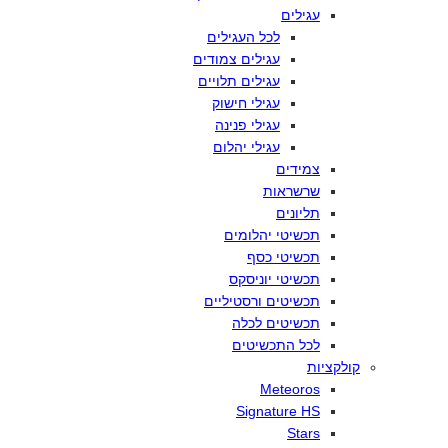
עגילים
לכל
העגילים
עגילים
צמודים
עגילים
תלויים
עגילי
חישוק
עגילי
פנינה
עגילי
יהלום
צמידים
שרשראות
תליונים
תכשיטי
יהלומים
תכשיטי
כסף
תכשיטי
יוניסקס
תכשיטים
ורסטיליים
תכשיטים
לכלה
לכל
התכשיטים
קולקציות
Meteoros
Signature HS
Stars