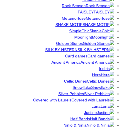
Rock Season
PAISLEY
Metamorfose
SNAKE MOTIF
SimpleChic
Moonlight
Golden Stones
SILK BY HSTERN
Card games
Ancient America
Iris
Hera
Celtic Dunes
Snowflake
Silver Pebbles
Covered with Laurels
Luna
Justine
Half Bands
Ninio & Ninia