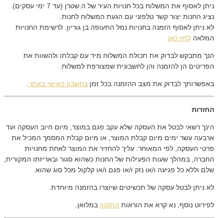
ניתן לאסוף את המשלוח בכל חנויות העיר של ה.שטרן (עד 7 ימי עסקים).
נציג החנות יצור קשר טלפוני עם הגעת המשלוח לחנות.
לא ניתן לאסוף הזמנה בחנויות נמל התעופה בן גוריון. לרשימת החנויות
המלאה
לחץ כאן
הנך מתבקש לבדוק את תכולת המשלוח מיד עם קבלתו ולהשוות את
הפריטים הן להזמנה והן לחשבונית שמצורפת למשלוח.
באפשרותך לבדוק את מצב ההזמנה בכל זמן
בחשבון האישי באתר
.
החזרות
הינך רשאי לבטל את העסקה שלא עקב פגם במוצר, מיום חיוב העסקה ועד
ארבעה עשר ימים מיום קבלת המוצר, או מיום קבלת המסמך המכיל את
פרטי העסקה, לפי המאוחר. עליך להחזיר את המוצר לאחת מחנויות
החברה, במהלך שעות הפעילות של החנות כשהוא סגור ובאריזתו המקורית,
שלם וללא כל פגיעה ו/או נזק ו/או פגם ו/או קלקול מכל סוג שהוא.
לא ניתן לבטל עסקה של תכשיטים שיוצרו בהזמנה מיוחדת.
לפירוט נוסף, נא קרא את הוראות
התקנון
במלואן.