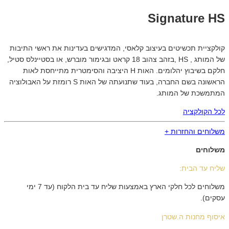
Signature HS
קולקציית תכשיטים בעיצוב קלאסי, המדגישים בעדינות את ראשי התיבות
של המותג , HS ,בזהב צהוב 18 קראט ובגימור מוברש, או בסטיינלס סטיל,
חלקם בשיבוץ יהלומים. האות H היציבה והסימטרית מתייחסת לאות
הראשונה בשם החברה, בעוד שתנועתה של האות S רומזת על האבולוציה
המתמשכת של המותג.
לכל הקולקציה
משלוחים והחזרות +
משלוחים
שליח עד הבית:
משלוחים לכל חלקי הארץ באמצעות שליח עד בית הלקוח (עד 7 ימי
עסקים).
איסוף מחנות ה.שטרן