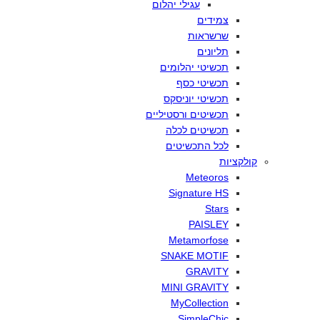
עגילי
יהלום
צמידים
שרשראות
תליונים
תכשיטי
יהלומים
תכשיטי
כסף
תכשיטי
יוניסקס
תכשיטים
ורסטיליים
תכשיטים
לכלה
לכל
התכשיטים
קולקציות
Meteoros
Signature HS
Stars
PAISLEY
Metamorfose
SNAKE MOTIF
GRAVITY
MINI GRAVITY
MyCollection
SimpleChic