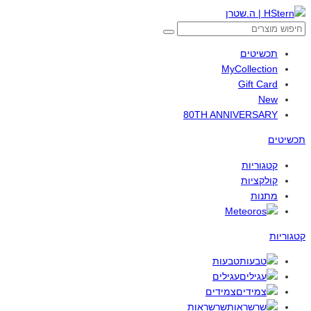
תכשיטים
MyCollection
Gift Card
New
80TH ANNIVERSARY
תכשיטים
קטגוריות
קולקציות
מתנות
קטגוריות
טבעות
עגילים
צמידים
שרשראות