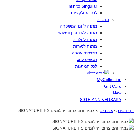
Infinito Singular
לכל
הקולקציות
מתנות
מתנה
ליום
המשפחה
מתנה
לאירוסין
ונישואין
מתנה
ליולדת
מתנה
לנערות
תכשיטי
אהבה
תכשיט
לחג
לכל
המתנות
MyCollection
Gift Card
New
80TH ANNIVERSARY
דף הבית
>
צמידים
>
צמיד זהב צהוב ויהלומים SIGNATURE HS