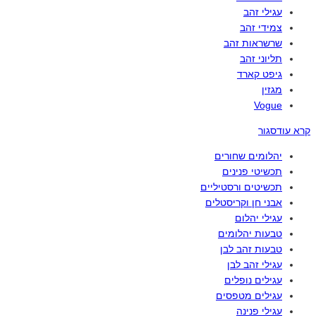
עגילי זהב
צמידי זהב
שרשראות זהב
תליוני זהב
גיפט קארד
מגזין
Vogue
קרא עוד
סגור
יהלומים שחורים
תכשיטי פנינים
תכשיטים ורסטיליים
אבני חן וקריסטלים
עגילי יהלום
טבעות יהלומים
טבעות זהב לבן
עגילי זהב לבן
עגילים נופלים
עגילים מטפסים
עגילי פנינה