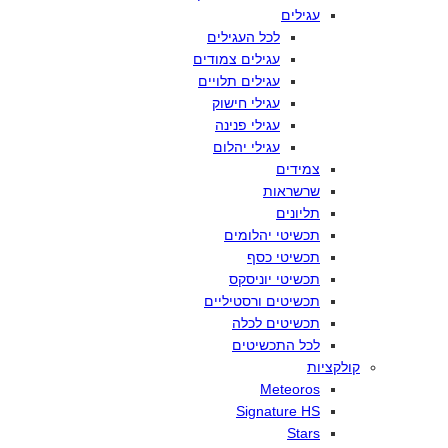
עגילים
לכל
העגילים
עגילים
צמודים
עגילים
תלויים
עגילי
חישוק
עגילי
פנינה
עגילי
יהלום
צמידים
שרשראות
תליונים
תכשיטי
יהלומים
תכשיטי
כסף
תכשיטי
יוניסקס
תכשיטים
ורסטיליים
תכשיטים
לכלה
לכל
התכשיטים
קולקציות
Meteoros
Signature HS
Stars