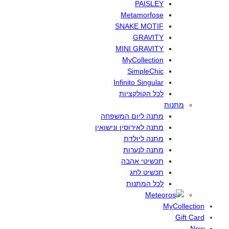
PAISLEY
Metamorfose
SNAKE MOTIF
GRAVITY
MINI GRAVITY
MyCollection
SimpleChic
Infinito Singular
לכל
הקולקציות
מתנות
מתנה
ליום
המשפחה
מתנה
לאירוסין
ונישואין
מתנה
ליולדת
מתנה
לנערות
תכשיטי
אהבה
תכשיט
לחג
לכל
המתנות
MyCollection
Gift Card
New