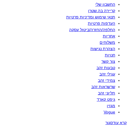
החשבון שלי
קריירה בה.שטרן
תנאי שימוש ומדיניות פרטיות
העדפות פרטיות
החלפה/החזרה/ביטול עסקה
אחריות
משלוחים
הצהרת נגישות
חנויות
צור קשר
טבעות זהב
עגילי זהב
צמידי זהב
שרשראות זהב
תליוני זהב
גיפט קארד
מגזין
Vogue
קרא עוד
סגור