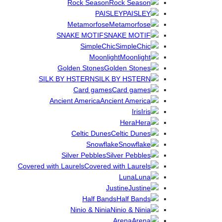
Rock Season
PAISLEY
Metamorfose
SNAKE MOTIF
SimpleChic
Moonlight
Golden Stones
SILK BY HSTERN
Card games
Ancient America
Iris
Hera
Celtic Dunes
Snowflake
Silver Pebbles
Covered with Laurels
Luna
Justine
Half Bands
Ninio & Ninia
Arena