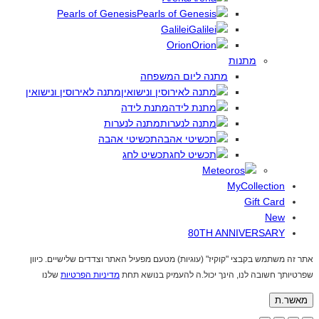
Pearls of Genesis
Galilei
Orion
מתנות
מתנה ליום המשפחה
מתנה לאירוסין ונישואין
מתנת לידה
מתנה לנערות
תכשיטי אהבה
תכשיט לחג
MyCollection
Gift Card
New
80TH ANNIVERSARY
אתר זה משתמש בקבצי "קוקיז" (עוגיות) מטעם מפעיל האתר וצדדים שלישיים. כיוון
שפרטיותך חשובה לנו, הינך יכול.ה להעמיק בנושא תחת
מדיניות הפרטיות
שלנו
מאשר.ת