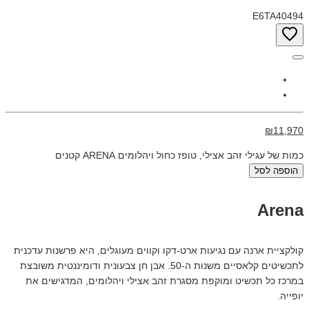
E6TA40494
₪11,970
כמות של עגילי זהב אצילי, טופז כחול ויהלומים ARENA קטנים
הוספה לסל
Arena
קולקציית ארנה עם נגיעות ארט-דקו וקווים מעוגלים, היא פרשנות עדכנית
לתכשיטים קלאסיים משנות ה-50. אבן חן צבעונית ודומיננטית משובצת
במרכז כל תכשיט ומוקפת מסגרת זהב אצילי ויהלומים, המדגישים את
יופייה.