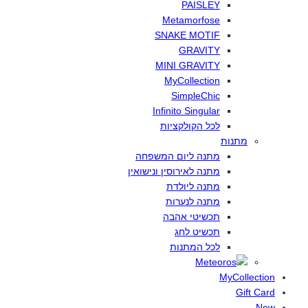
PAISLEY
Metamorfose
SNAKE MOTIF
GRAVITY
MINI GRAVITY
MyCollection
SimpleChic
Infinito Singular
לכל
הקולקציות
מתנות
מתנה
ליום
המשפחה
מתנה
לאירוסין
ונישואין
מתנה
ליולדת
מתנה
לנערות
תכשיטי
אהבה
תכשיט
לחג
לכל
המתנות
MyCollection
Gift Card
New