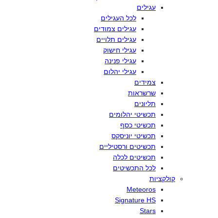
עגילים
לכל
העגילים
עגילים
צמודים
עגילים
תלויים
עגילי
חישוק
עגילי
פנינה
עגילי
יהלום
צמידים
שרשראות
תליונים
תכשיטי
יהלומים
תכשיטי
כסף
תכשיטי
יוניסקס
תכשיטים
ורסטיליים
תכשיטים
לכלה
לכל
התכשיטים
קולקציות
Meteoros
Signature HS
Stars