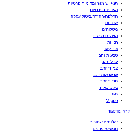
תנאי שימוש ומדיניות פרטיות
העדפות פרטיות
החלפה/החזרה/ביטול עסקה
אחריות
משלוחים
הצהרת נגישות
חנויות
צור קשר
טבעות זהב
עגילי זהב
צמידי זהב
שרשראות זהב
תליוני זהב
גיפט קארד
מגזין
Vogue
קרא עוד
סגור
יהלומים שחורים
תכשיטי פנינים