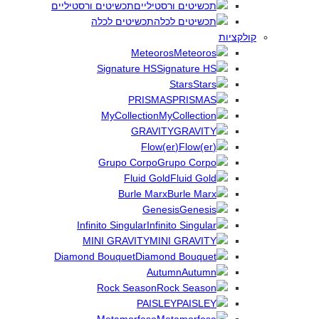
תכשיטים ורסטיליים
תכשיטים לכלה
קולקציות
Meteoros
Signature HS
Stars
PRISMAS
MyCollection
GRAVITY
(Flow(er
Grupo Corpo
Fluid Gold
Burle Marx
Genesis
Infinito Singular
MINI GRAVITY
Diamond Bouquet
Autumn
Rock Season
PAISLEY