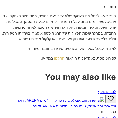
החזרות
הינך רשאי לבטל את העסקה שלא עקב פגם במוצר, מיום חיוב העסקה ועד
ארבעה עשר ימים מיום קבלת המוצר, או מיום קבלת המסמך המכיל את
פרטי העסקה, לפי המאוחר. עליך להחזיר את המוצר לאחת מחנויות
החברה, במהלך שעות הפעילות של החנות כשהוא סגור ובאריזתו המקורית,
שלם וללא כל פגיעה ו/או נזק ו/או פגם ו/או קלקול מכל סוג שהוא.
לא ניתן לבטל עסקה של תכשיטים שיוצרו בהזמנה מיוחדת.
לפירוט נוסף, נא קרא את הוראות
התקנון
במלואן.
You may also like
למידע נוסף
שרשרת זהב אצילי, טופז כחול ויהלומים ARENA גדולה‎
₪22,330
למידע נוסף