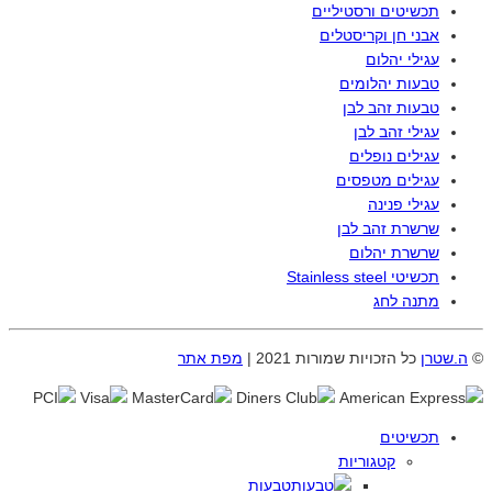
תכשיטים ורסטיליים
אבני חן וקריסטלים
עגילי יהלום
טבעות יהלומים
טבעות זהב לבן
עגילי זהב לבן
עגילים נופלים
עגילים מטפסים
עגילי פנינה
שרשרת זהב לבן
שרשרת יהלום
תכשיטי Stainless steel
מתנה לחג
©
ה.שטרן
כל הזכויות שמורות 2021 |
מפת אתר
תכשיטים
קטגוריות
טבעות