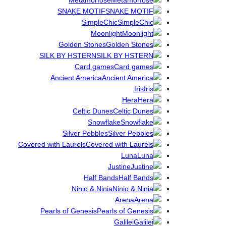
Metamorfose
SNAKE MOTIF
SimpleChic
Moonlight
Golden Stones
SILK BY HSTERN
Card games
Ancient America
Iris
Hera
Celtic Dunes
Snowflake
Silver Pebbles
Covered with Laurels
Luna
Justine
Half Bands
Ninio & Ninia
Arena
Pearls of Genesis
Galilei