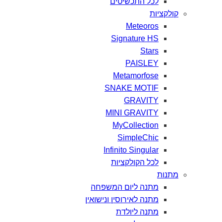
לכל
התכשיטים
קולקציות
Meteoros
Signature HS
Stars
PAISLEY
Metamorfose
SNAKE MOTIF
GRAVITY
MINI GRAVITY
MyCollection
SimpleChic
Infinito Singular
לכל
הקולקציות
מתנות
מתנה
ליום
המשפחה
מתנה
לאירוסין
ונישואין
מתנה
ליולדת