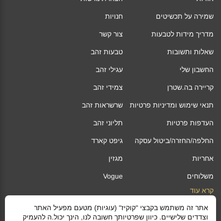
שמירה על תכשיטים
חנויות
מדריך מידות לטבעות
צור קשר
שאלות ותשובות
טבעות זהב
החשבון שלי
עגילי זהב
קריירה בה.שטרן
צמידי זהב
תנאי שימוש ומדיניות פרטיות
שרשראות זהב
העדפות פרטיות
תליוני זהב
החלפה/החזרה/ביטול עסקה
גיפט קארד
אחריות
מגזין
משלוחים
Vogue
קרא עוד
אתר זה משתמש בקבצי "קוקיז" (עוגיות) מטעם מפעיל האתר
©
ה.שטרן
כל הזכויות שמורות 2021 |
מפת אתר
וצדדים שלישיים. כיוון שפרטיותך חשובה לנו, הינך יכול.ה להעמיק