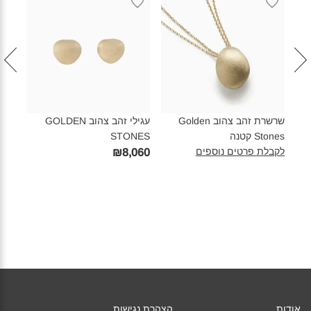
שרשרת זהב צהוב Golden
עגילי זהב צהוב GOLDEN
Stones קטנה‎
STONES‎
ES‎
לקבלת פרטים נוספים
630
₪8,060
אודות
הצהרת נגישות