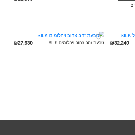
ים
טבעת זהב צהוב ויהלומים SILK‎
₪27,630
₪32,240