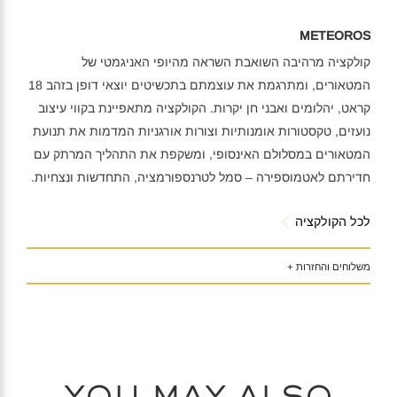
METEOROS
קולקציה מרהיבה השואבת השראה מהיופי האניגמטי של
המטאורים, ומתרגמת את עוצמתם בתכשיטים יוצאי דופן בזהב 18
קראט, יהלומים ואבני חן יקרות. הקולקציה מתאפיינת בקווי עיצוב
נועזים, טקסטורות אומנותיות וצורות אורגניות המדמות את תנועת
המטאורים במסלולם האינסופי, ומשקפת את התהליך המרתק עם
חדירתם לאטמוספירה – סמל לטרנספורמציה, התחדשות ונצחיות.
לכל הקולקציה
משלוחים והחזרות +
You may also