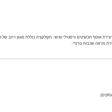
 והקז'ואלית של ה.שטרן, MyCollection, מאפשרת יצירת אוסף תכשיטים ורסטילי ואישי. הקולקצי
צירת מראה שכבות טרנדי.